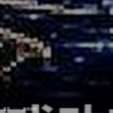
首页
游戏动态