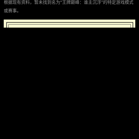
根据现有资料，
暂未找到名为“王牌巅峰：谁主沉浮”的特定游戏模式
或赛事
。
“谁主沉浮”这个词在网络搜索中出现的频率很高，常被各类游戏用于
宣传文案中，形容激烈的竞争或重要赛事。它可能只是某个活动的宣