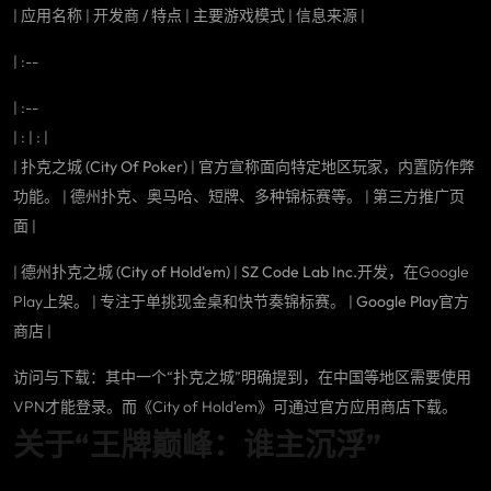
|
应用名称
|
开发商 / 特点
|
主要游戏模式
|
信息来源
|
| :--
| :--
| : | : |
|
扑克之城 (City Of Poker)
| 官方宣称面向特定地区玩家，内置防作弊
功能。 | 德州扑克、奥马哈、短牌、多种锦标赛等。 | 第三方推广页
面 |
|
德州扑克之城 (City of Hold'em)
|
SZ Code Lab Inc.
开发，在Google
Play上架。 | 专注于
单挑现金桌
和
快节奏锦标赛
。 |
Google Play官方
商店
|
访问与下载
：其中一个“扑克之城”明确提到，在中国等地区需要使用
VPN才能登录。而《City of Hold'em》可通过官方应用商店下载。
关于“王牌巅峰：谁主沉浮”