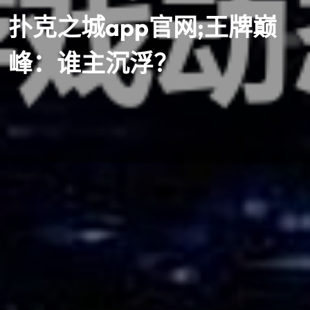
扑克之城app官网;王牌巅
峰：谁主沉浮？